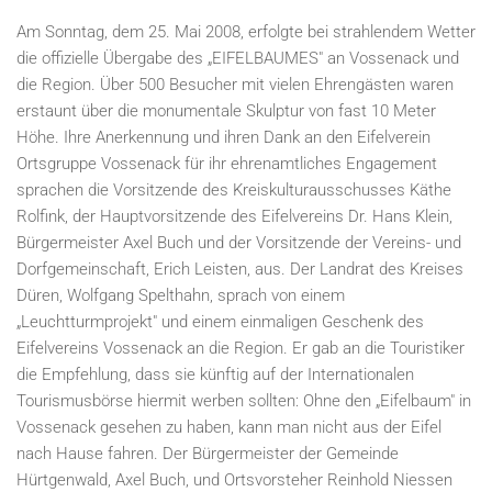
Am Sonntag, dem 25. Mai 2008, erfolgte bei strahlendem Wetter
die offizielle Übergabe des „EIFELBAUMES" an Vossenack und
die Region. Über 500 Besucher mit vielen Ehrengästen waren
erstaunt über die monumentale Skulptur von fast 10 Meter
Höhe. Ihre Anerkennung und ihren Dank an den Eifelverein
Ortsgruppe Vossenack für ihr ehrenamtliches Engagement
sprachen die Vorsitzende des Kreiskulturausschusses Käthe
Rolfink, der Hauptvorsitzende des Eifelvereins Dr. Hans Klein,
Bürgermeister Axel Buch und der Vorsitzende der Vereins- und
Dorfgemeinschaft, Erich Leisten, aus. Der Landrat des Kreises
Düren, Wolfgang Spelthahn, sprach von einem
„Leuchtturmprojekt" und einem einmaligen Geschenk des
Eifelvereins Vossenack an die Region. Er gab an die Touristiker
die Empfehlung, dass sie künftig auf der Internationalen
Tourismusbörse hiermit werben sollten: Ohne den „Eifelbaum" in
Vossenack gesehen zu haben, kann man nicht aus der Eifel
nach Hause fahren. Der Bürgermeister der Gemeinde
Hürtgenwald, Axel Buch, und Ortsvorsteher Reinhold Niessen