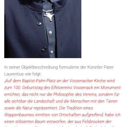
In seiner Objektbeschreibung formulierte der Künstler Pater
Laurentius wie folgt:
„
Auf dem Baptist-Palm-Platz an der Vossenacker Kirche wird
zum 100. Geburtstag des Eifelvereins Vossenack ein Monument
errichtet, das nicht nur die Philosophie des Vereins, sondern für
alle sichtbar die Landschaft und die Menschen mit den Tieren
sowie die Natur repräsentiert. Die Tradition eines
Wappenbaumes inmitten von Ortschaften aufgreifend, habe ich
einen stilisierten Baum entworfen, der aus Felsbrocken der