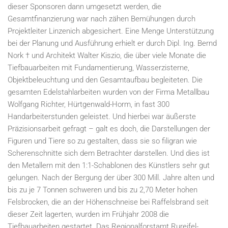
dieser Sponsoren dann umgesetzt werden, die
Gesamtfinanzierung war nach zähen Bemühungen durch
Projektleiter Linzenich abgesichert. Eine Menge Unterstützung
bei der Planung und Ausführung erhielt er durch Dipl. Ing. Bernd
Nork † und Architekt Walter Kiszio, die über viele Monate die
Tiefbauarbeiten mit Fundamentierung, Wasserzisterne,
Objektbeleuchtung und den Gesamtaufbau begleiteten. Die
gesamten Edelstahlarbeiten wurden von der Firma Metallbau
Wolfgang Richter, Hürtgenwald-Horm, in fast 300
Handarbeiterstunden geleistet. Und hierbei war äußerste
Präzisionsarbeit gefragt – galt es doch, die Darstellungen der
Figuren und Tiere so zu gestalten, dass sie so filigran wie
Scherenschnitte sich dem Betrachter darstellen. Und dies ist
den Metallern mit den 1:1-Schablonen des Künstlers sehr gut
gelungen. Nach der Bergung der über 300 Mill. Jahre alten und
bis zu je 7 Tonnen schweren und bis zu 2,70 Meter hohen
Felsbrocken, die an der Höhenschneise bei Raffelsbrand seit
dieser Zeit lagerten, wurden im Frühjahr 2008 die
Tiefbauarbeiten gestartet. Das Regionalforstamt Rureifel-