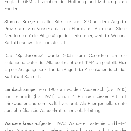
Englisch OFM ist Zeichen der Hoffnung und Mahnung zum
Frieden.
Stumms Krözje
: ein alter Bildstock von 1890 auf dem Weg der
Prozession von Vossenack nach Heimbach. An dieser Stelle
"verstummen" die Bittgesänge der Teilnehmer, weil der Weg ins
Kalltal beschwerlich und steil ist.
Das "
Splitterkreuz
" wurde 2005 zum Gedenken an die
zigtausend Opfer der Allerseelenschlacht 1944 aufgestellt. Hier
lag der Ausgangspunkt für den Angriff der Amerikaner durch das
Kalltal auf Schmidt.
Lambachpumpe
: Von 1906 an wurden Vossenack (bis 1936)
und Schmidt (bis 1971) durch 4 Pumpen dieser Art mit
Trinkwasser aus dem Kalltal versorgt. Als Energiequelle diente
ausschließlich die Wasserkraft einer Gefälleleitung.
Wandererkreuz
aufgestellt 1970: "Wanderer, raste hier und bete";
altes Grabkreuz von Helene Linzenich, das nach Ende der