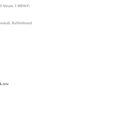
10 Absatz 3 MDStV:
nskall, Raffelsbrand
ck.nrw
: