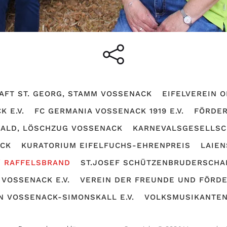
AFT ST. GEORG, STAMM VOSSENACK
EIFELVEREIN O
 E.V.
FC GERMANIA VOSSENACK 1919 E.V.
FÖRDER
ALD, LÖSCHZUG VOSSENACK
KARNEVALSGESELLSCH
ACK
KURATORIUM EIFELFUCHS-EHRENPREIS
LAIEN
/ RAFFELSBRAND
ST.JOSEF SCHÜTZENBRUDERSCHAF
VOSSENACK E.V.
VEREIN DER FREUNDE UND FÖRDE
 VOSSENACK-SIMONSKALL E.V.
VOLKSMUSIKANTEN